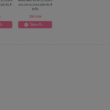
12.1x35.4
คอหมาคลิป ขนาด 12.1x35.4
100 อัน สี
mm (กลาง) บรรจุ 1000 อัน สี
นิเกิ้ล
ท
350 บาท
้า
ใส่ตะกร้า