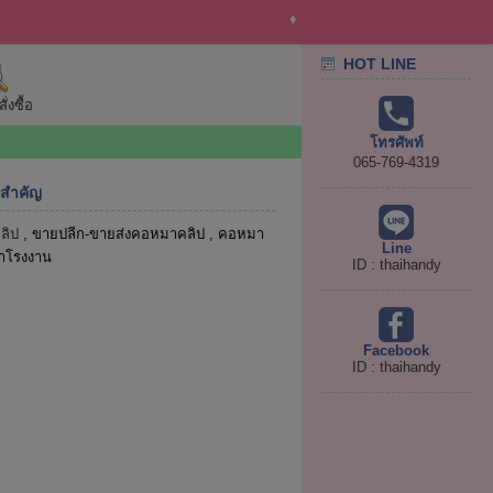
♦
HOT LINE
่งซื้อ
โทรศัพท์
065-769-4319
สำคัญ
ลิป
, ขายปลีก-ขายส่งคอหมาคลิป , คอหมา
Line
าโรงงาน
ID : thaihandy
Facebook
ID : thaihandy