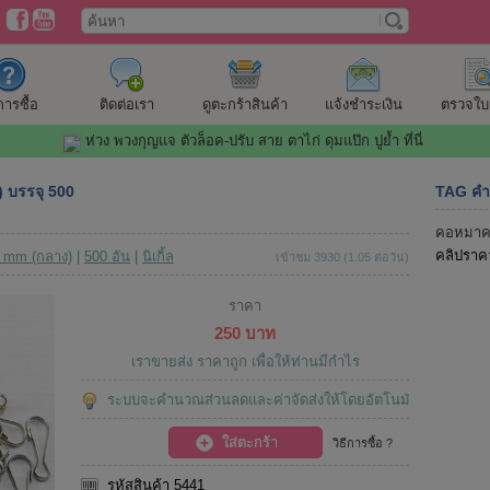
ีการซื้อ
ติดต่อเรา
ดูตะกร้าสินค้า
แจ้งชำระเงิน
ตรวจใบสั
ห่วง พวงกุญแจ ตัวล็อค-ปรับ สาย ตาไก่ ดุมแป๊ก ปูย้ำ ที่นี่
 บรรจุ 500
TAG คำ
คอหมาค
คลิปราค
4 mm (กลาง)
|
500 อัน
|
นิเกิ้ล
เข้าชม 3930 (1.05 ต่อวัน)
ราคา
250 บาท
เราขายส่ง ราคาถูก เพื่อให้ท่านมีกำไร
ระบบจะคำนวณส่วนลดและค่าจัดส่งให้โดยอัตโนมัติ
ใส่ตะกร้า
วิธีการซื้อ ?
รหัสสินค้า 5441