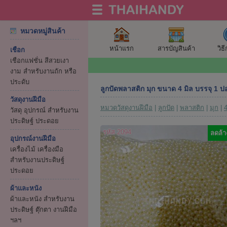
หมวดหมู่สินค้า
หน้าแรก
สารบัญสินค้า
วิธ
เชือก
เชือกแฟชั่น สีสวยเงา
งาม สำหรับงานถัก หรือ
ประดับ
ลูกปัดพลาสติก มุก ขนาด 4 มิล บรรจุ 1 ปอ
วัสดุงานฝีมือ
หมวดวัสดุงานฝีมือ
|
ลูกปัด
|
พลาสติก
|
มุก
|
4
วัสดุ อุปกรณ์ สำหรับงาน
ประดิษฐ์ ประดอย
รหัส 2094
ลดล้า
อุปกรณ์งานฝีมือ
เครื่องไม้ เครื่องมือ
สำหรับงานประดิษฐ์
ประดอย
ผ้าและหนัง
ผ้าและหนัง สำหรับงาน
ประดิษฐ์ ตุ๊กตา งานฝีมือ
ฯลฯ