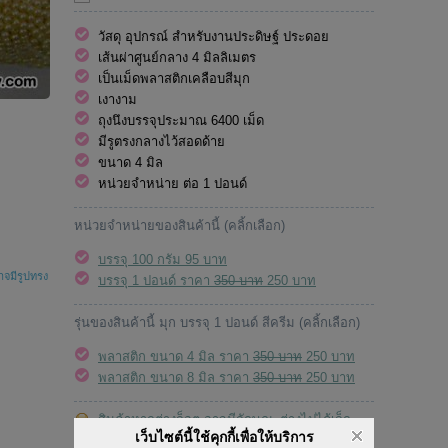
วัสดุ อุปกรณ์ สำหรับงานประดิษฐ์ ประดอย
เส้นผ่าศูนย์กลาง 4 มิลลิเมตร
เป็นเม็ดพลาสติกเคลือบสีมุก
เงางาม
ถุงนึงบรรจุประมาณ 6400 เม็ด
มีรูตรงกลางไว้สอดด้าย
ขนาด 4 มิล
หน่วยจำหน่าย ต่อ 1 ปอนด์
หน่วยจำหน่ายของสินค้านี้ (คลิ้กเลือก)
บรรจุ 100 กรัม 95 บาท
าจมีรูปทรง
บรรจุ 1 ปอนด์ ราคา
350 บาท
250 บาท
รุ่นของสินค้านี้ มุก บรรจุ 1 ปอนด์ สีครีม (คลิ้กเลือก)
พลาสติก ขนาด 4 มิล ราคา
350 บาท
250 บาท
พลาสติก ขนาด 8 มิล ราคา
350 บาท
250 บาท
สินค้าหากต่างล็อต อาจมีลักษณะต่างไปได้เล็ก
เว็บไซต์นี้ใช้คุกกี้เพื่อให้บริการ
น้อย เนื่องจากข้อจำกัดทางการผลิต และบางครั้งผลิต