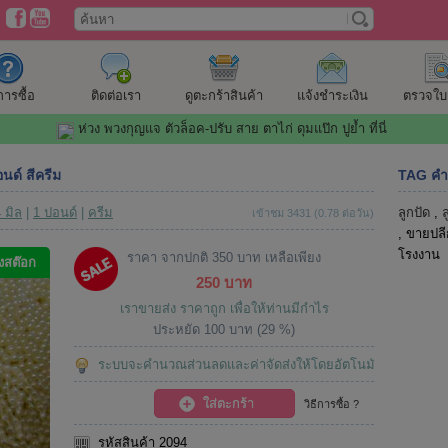
ีการซื้อ
ติดต่อเรา
ดูตะกร้าสินค้า
แจ้งชำระเงิน
ตรวจใบสั
ห่วง พวงกุญแจ ตัวล็อค-ปรับ สาย ตาไก่ ดุมแป๊ก ปูย้ำ ที่นี่
นด์ สีครีม
TAG คำ
 มิล
|
1 ปอนด์
|
ครีม
ลูกปัด
,
เข้าชม 3431 (0.78 ต่อวัน)
, ขายปลี
โรงงาน
ราคา จากปกติ 350 บาท เหลือเพียง
งสต๊อก
250 บาท
เราขายส่ง ราคาถูก เพื่อให้ท่านมีกำไร
ประหยัด 100 บาท (29 %)
ระบบจะคำนวณส่วนลดและค่าจัดส่งให้โดยอัตโนมัติ
ใส่ตะกร้า
วิธีการซื้อ ?
รหัสสินค้า 2094