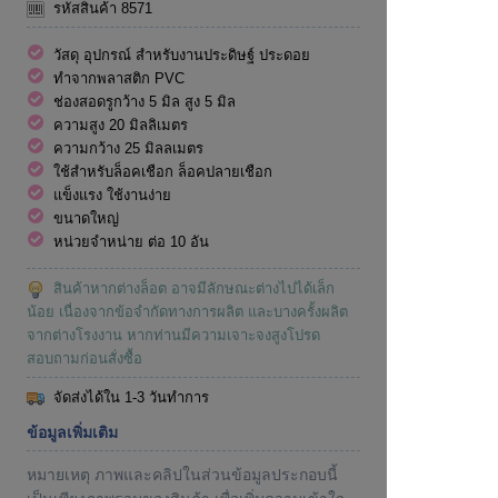
รหัสสินค้า 8571
วัสดุ อุปกรณ์ สำหรับงานประดิษฐ์ ประดอย
ทำจากพลาสติก PVC
ช่องสอดรูกว้าง 5 มิล สูง 5 มิล
ความสูง 20 มิลลิเมตร
ความกว้าง 25 มิลลเมตร
ใช้สำหรับล็อคเชือก ล็อคปลายเชือก
แข็งแรง ใช้งานง่าย
ขนาดใหญ่
หน่วยจำหน่าย ต่อ 10 อัน
สินค้าหากต่างล็อต อาจมีลักษณะต่างไปได้เล็ก
น้อย เนื่องจากข้อจำกัดทางการผลิต และบางครั้งผลิต
จากต่างโรงงาน หากท่านมีความเจาะจงสูงโปรด
สอบถามก่อนสั่งซื้อ
จัดส่งได้ใน 1-3 วันทำการ
ข้อมูลเพิ่มเติม
หมายเหตุ ภาพและคลิปในส่วนข้อมูลประกอบนี้