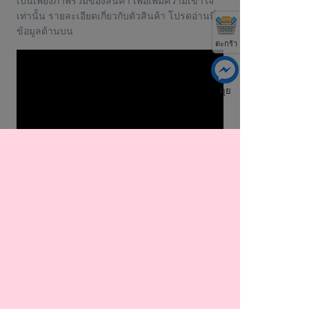
เป็นเพียงภาพรวมของสินค้า เพื่อเพิ่มความเข้าใจ
เท่านั้น รายละเอียดเกี่ยวกับตัวสินค้า โปรดอ่านที่
ข้อมูลด้านบน
ตะกร้า
คุย
TAG คำสำคัญ
ตัวอย่างตัวล็อคเชือก
,
ตัวอย่างตัวล็อคเชือก จมูกหมู
,
ขายปลีก-ขายส่งตัวอย่างตัวล็อคเชือก , ตัวอย่างตัวล็อค
เชือกราคาโรงงาน
ติดตาม THAIHANDY บน Website และ Social Network