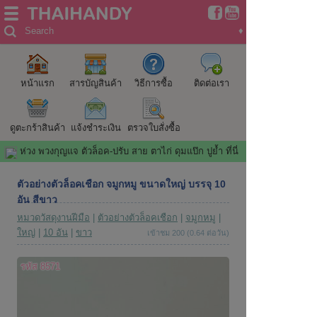
Search
♦
หน้าแรก
สารบัญสินค้า
วิธีการซื้อ
ติดต่อเรา
ดูตะกร้าสินค้า
แจ้งชำระเงิน
ตรวจใบสั่งซื้อ
ห่วง พวงกุญแจ ตัวล็อค-ปรับ สาย ตาไก่ ดุมแป๊ก ปูย้ำ ที่นี่
ตัวอย่างตัวล็อคเชือก จมูกหมู ขนาดใหญ่ บรรจุ 10
อัน สีขาว
หมวดวัสดุงานฝีมือ
|
ตัวอย่างตัวล็อคเชือก
|
จมูกหมู
|
ใหญ่
|
10 อัน
|
ขาว
เข้าชม 200 (0.64 ต่อวัน)
รหัส 8571