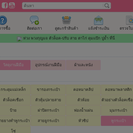
ีการซื้อ
ติดต่อเรา
ดูตะกร้าสินค้า
แจ้งชำระเงิน
ตรวจใบสั
ห่วง พวงกุญแจ ตัวล็อค-ปรับ สาย ตาไก่ ดุมแป๊ก ปูย้ำ ที่นี่
วัสดุงานฝีมือ
อุปกรณ์งานฝีมือ
ผ้าและหนัง
กระดุมแม่เหล็ก
ขารองกระเป๋า
คอหมาคลิป
คอหมาพลาสติก
ตัวล็อคเชือก
ตัวหุ้มปลายสาย
ตัวห้อย
ตัวอย่างตัวล็อคเชื
ป้าย
ฝาปิดกระเป๋า
ฟองน้ำแผ่น
มุมกระเป๋า
ายยางทำหูกระเป๋า
สายยูกระเป๋า
หัวซิป
หูกระเป๋า
โซ่