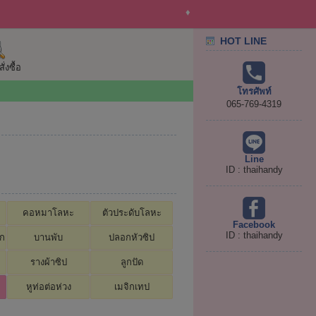
♦
HOT LINE
่งซื้อ
โทรศัพท์
065-769-4319
Line
ID : thaihandy
คอหมาโลหะ
ตัวประดับโลหะ
Facebook
ID : thaihandy
อก
บานพับ
ปลอกหัวซิป
รางผ้าซิป
ลูกปัด
หูท่อต่อห่วง
เมจิกเทป