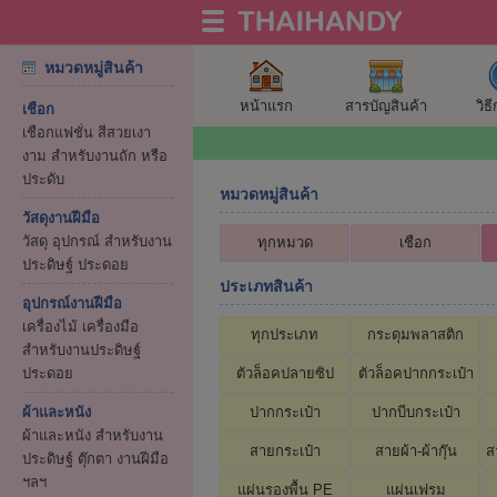
หมวดหมู่สินค้า
หน้าแรก
สารบัญสินค้า
วิธ
เชือก
เชือกแฟชั่น สีสวยเงา
งาม สำหรับงานถัก หรือ
ประดับ
หมวดหมู่สินค้า
วัสดุงานฝีมือ
วัสดุ อุปกรณ์ สำหรับงาน
ทุกหมวด
เชือก
ประดิษฐ์ ประดอย
ประเภทสินค้า
อุปกรณ์งานฝีมือ
เครื่องไม้ เครื่องมือ
ทุกประเภท
กระดุมพลาสติก
สำหรับงานประดิษฐ์
ประดอย
ตัวล็อคปลายซิป
ตัวล็อคปากกระเป๋า
ผ้าและหนัง
ปากกระเป๋า
ปากบีบกระเป๋า
ผ้าและหนัง สำหรับงาน
สายกระเป๋า
สายผ้า-ผ้ากุ๊น
ส
ประดิษฐ์ ตุ๊กตา งานฝีมือ
ฯลฯ
แผ่นรองพื้น PE
แผ่นเฟรม