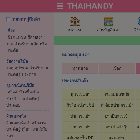
หมวดหมู่สินค้า
หน้าแรก
สารบัญสินค้า
วิธ
เชือก
เชือกแฟชั่น สีสวยเงา
งาม สำหรับงานถัก หรือ
ประดับ
หมวดหมู่สินค้า
วัสดุงานฝีมือ
วัสดุ อุปกรณ์ สำหรับงาน
ทุกหมวด
เชือก
ประดิษฐ์ ประดอย
ประเภทสินค้า
อุปกรณ์งานฝีมือ
เครื่องไม้ เครื่องมือ
ทุกประเภท
กระดุมพลาสติก
สำหรับงานประดิษฐ์
ประดอย
ตัวล็อคปลายซิป
ตัวล็อคปากกระเป๋า
ผ้าและหนัง
ปากกระเป๋า
ปากบีบกระเป๋า
ผ้าและหนัง สำหรับงาน
สายกระเป๋า
สายผ้า-ผ้ากุ๊น
ส
ประดิษฐ์ ตุ๊กตา งานฝีมือ
ฯลฯ
แผ่นรองพื้น PE
แผ่นเฟรม