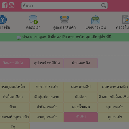
ีการซื้อ
ติดต่อเรา
ดูตะกร้าสินค้า
แจ้งชำระเงิน
ตรวจใบสั
ห่วง พวงกุญแจ ตัวล็อค-ปรับ สาย ตาไก่ ดุมแป๊ก ปูย้ำ ที่นี่
วัสดุงานฝีมือ
อุปกรณ์งานฝีมือ
ผ้าและหนัง
กระดุมแม่เหล็ก
ขารองกระเป๋า
คอหมาคลิป
คอหมาพลาสติก
ตัวล็อคเชือก
ตัวหุ้มปลายสาย
ตัวห้อย
ตัวอย่างตัวล็อคเชื
ป้าย
ฝาปิดกระเป๋า
ฟองน้ำแผ่น
มุมกระเป๋า
ายยางทำหูกระเป๋า
สายยูกระเป๋า
หัวซิป
หูกระเป๋า
โซ่