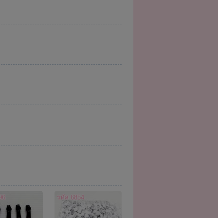
96
รหัส 6854