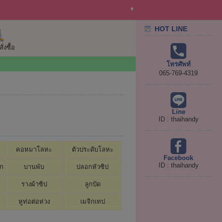
♦
HOT LINE
่งซื้อ
โทรศัพท์
065-769-4319
Line
ID : thaihandy
คอหมาโลหะ
ตัวประดับโลหะ
Facebook
ID : thaihandy
อก
บานพับ
ปลอกหัวซิป
รางผ้าซิป
ลูกปัด
หูท่อต่อห่วง
เมจิกเทป