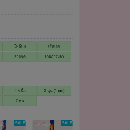
โพลีนุ่ม
เส้นเล็ก
ลายจุด
ลายก้างปลา
2.5 นิ้ว
3 หุน (1 cm)
7 หุน
SALE
SALE
31
รหัส 7519