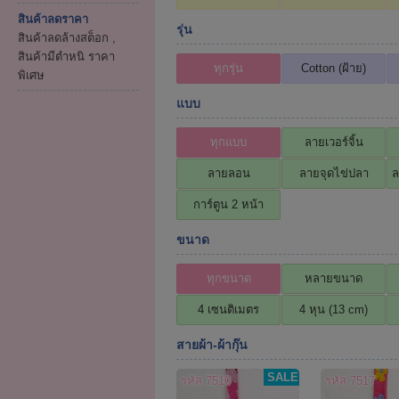
สินค้าลดราคา
รุ่น
สินค้าลดล้างสต็อก ,
สินค้ามีตำหนิ ราคา
ทุกรุ่น
Cotton (ฝ้าย)
พิเศษ
แบบ
ทุกแบบ
ลายเวอร์จิ้น
ลายลอน
ลายจุดไข่ปลา
ล
การ์ตูน 2 หน้า
ขนาด
ทุกขนาด
หลายขนาด
4 เซนติเมตร
4 หุน (13 cm)
สายผ้า-ผ้ากุ๊น
SALE
รหัส 7510
รหัส 7517