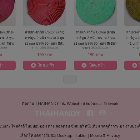
ton (ฝ้าย)
สายผ้า-ผ้ากุ๊น Cotton (ฝ้าย)
สายผ้า-ผ้ากุ๊น Cotton (ฝ้าย)
สายผ้า-ผ้
นาด 3 หุน
การ์ตูน 2 หน้า ขนาด 3 หุน
การ์ตูน 2 หน้า ขนาด 3 หุน
การ์ตูน 
มตร สีม่วง
(1 cm) บรรจุ 50 เมตร สีส้ม
(1 cm) บรรจุ 50 เมตร สีเขียว
(1 cm) 
0 บาท
ราคา
250.00 บาท
ราคา
250.00 บาท
ราค
ตอง
ท
190 บาท
190 บาท
้า
ใส่ตะกร้า
ใส่ตะกร้า
ติดตาม THAIHANDY บน Website และ Social Network
ขนแกะ ไหมลิลลี่ ไหมปอมปอม ด้าย คอตตอน ซัมเมอร์ หนังเทียม วัสดุทำกระเป๋า งานประด
เลือกโหมดการรับชม
Desktop
|
Tablet
|
Mobile
#
Privacy