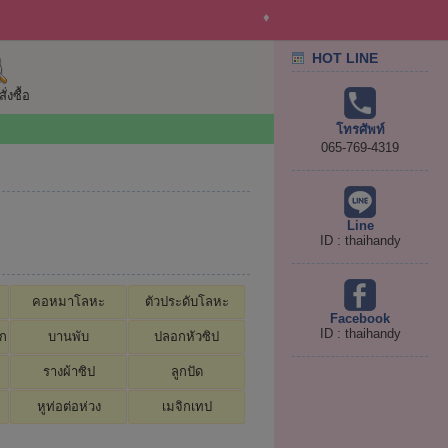
♦
HOT LINE
่งซื้อ
โทรศัพท์
065-769-4319
Line
ID : thaihandy
คอหมาโลหะ
ตัวประดับโลหะ
Facebook
ID : thaihandy
อก
บานพับ
ปลอกหัวซิป
รางผ้าซิป
ลูกปัด
หูท่อต่อห่วง
เมจิกเทป