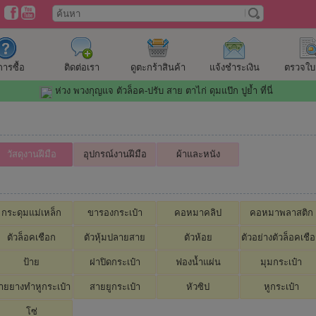
ีการซื้อ
ติดต่อเรา
ดูตะกร้าสินค้า
แจ้งชำระเงิน
ตรวจใบสั
ห่วง พวงกุญแจ ตัวล็อค-ปรับ สาย ตาไก่ ดุมแป๊ก ปูย้ำ ที่นี่
วัสดุงานฝีมือ
อุปกรณ์งานฝีมือ
ผ้าและหนัง
กระดุมแม่เหล็ก
ขารองกระเป๋า
คอหมาคลิป
คอหมาพลาสติก
ตัวล็อคเชือก
ตัวหุ้มปลายสาย
ตัวห้อย
ตัวอย่างตัวล็อคเชื
ป้าย
ฝาปิดกระเป๋า
ฟองน้ำแผ่น
มุมกระเป๋า
ายยางทำหูกระเป๋า
สายยูกระเป๋า
หัวซิป
หูกระเป๋า
โซ่