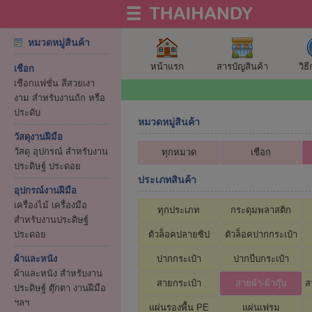
หมวดหมู่สินค้า
หน้าแรก
สารบัญสินค้า
วิธ
เชือก
เชือกแฟชั่น สีสวยเงา
งาม สำหรับงานถัก หรือ
ประดับ
หมวดหมู่สินค้า
วัสดุงานฝีมือ
วัสดุ อุปกรณ์ สำหรับงาน
ทุกหมวด
เชือก
ประดิษฐ์ ประดอย
ประเภทสินค้า
อุปกรณ์งานฝีมือ
เครื่องไม้ เครื่องมือ
ทุกประเภท
กระดุมพลาสติก
สำหรับงานประดิษฐ์
ประดอย
ตัวล็อคปลายซิป
ตัวล็อคปากกระเป๋า
ผ้าและหนัง
ปากกระเป๋า
ปากบีบกระเป๋า
ผ้าและหนัง สำหรับงาน
สายกระเป๋า
สายผ้า-ผ้ากุ๊น
ส
ประดิษฐ์ ตุ๊กตา งานฝีมือ
ฯลฯ
แผ่นรองพื้น PE
แผ่นเฟรม