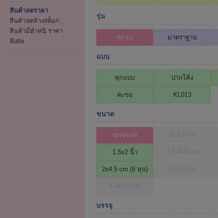
สินค้าลดราคา
รุ่น
สินค้าลดล้างสต็อก ,
สินค้ามีตำหนิ ราคา
ทุกรุ่น
มาตราฐาน
พิเศษ
แบบ
ทุกแบบ
ปากโค้ง
ตะขอ
KL013
ขนาด
1x3.3 cm
ทุกขนาด
1.5x4.8 cm
1.5x2 นิ้ว
2x4.2 cm
2x4.5 cm (6 หุน)
3.8x5.5 cm
บรรจุ