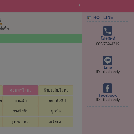
♦
HOT LINE
่งซื้อ
โทรศัพท์
065-769-4319
Line
ID : thaihandy
คอหมาโลหะ
ตัวประดับโลหะ
Facebook
ID : thaihandy
อก
บานพับ
ปลอกหัวซิป
รางผ้าซิป
ลูกปัด
หูท่อต่อห่วง
เมจิกเทป