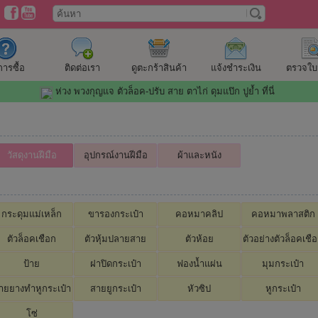
ีการซื้อ
ติดต่อเรา
ดูตะกร้าสินค้า
แจ้งชำระเงิน
ตรวจใบสั
ห่วง พวงกุญแจ ตัวล็อค-ปรับ สาย ตาไก่ ดุมแป๊ก ปูย้ำ ที่นี่
วัสดุงานฝีมือ
อุปกรณ์งานฝีมือ
ผ้าและหนัง
กระดุมแม่เหล็ก
ขารองกระเป๋า
คอหมาคลิป
คอหมาพลาสติก
ตัวล็อคเชือก
ตัวหุ้มปลายสาย
ตัวห้อย
ตัวอย่างตัวล็อคเชื
ป้าย
ฝาปิดกระเป๋า
ฟองน้ำแผ่น
มุมกระเป๋า
ายยางทำหูกระเป๋า
สายยูกระเป๋า
หัวซิป
หูกระเป๋า
โซ่