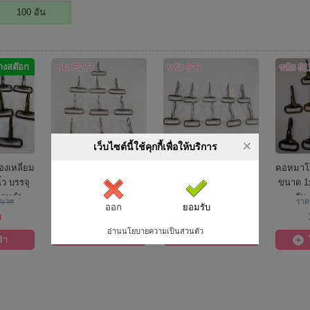
100 อัน
างสต๊อก
รหัส 5273
รหัส 509
รหัส 81
เว็บไซต์นี้ใช้คุกกี้เพื่อให้บริการ
งเหลี่ยม
คอหมาโลหะ ช่องเหลี่ยม
คอหมาโลหะ ช่องเหลี่ยม
คอหมาโล
้ว บรรจุ
ขนาด 1.5x2 นิ้ว บรรจุ
ขนาด 1x2 นิ้ว บรรจุ 10
ขนาด 1x
งรมดำ
10 อัน สีนิเกิ้ล
อัน สีนิเกิ้ล
อัน
 บาท
รา
ออก
ยอมรับ
75 บาท
50 บาท
ท
อ่านนโยบายความเป็นส่วนตัว
ใส่ตะกร้า
ใส่ตะกร้า
้า