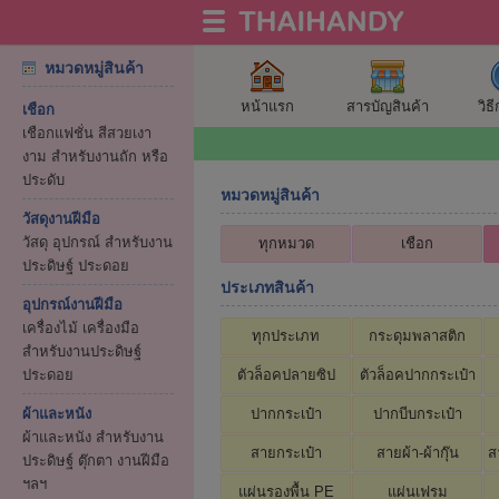
หมวดหมู่สินค้า
หน้าแรก
สารบัญสินค้า
วิธ
เชือก
เชือกแฟชั่น สีสวยเงา
งาม สำหรับงานถัก หรือ
ประดับ
หมวดหมู่สินค้า
วัสดุงานฝีมือ
วัสดุ อุปกรณ์ สำหรับงาน
ทุกหมวด
เชือก
ประดิษฐ์ ประดอย
ประเภทสินค้า
อุปกรณ์งานฝีมือ
เครื่องไม้ เครื่องมือ
ทุกประเภท
กระดุมพลาสติก
สำหรับงานประดิษฐ์
ประดอย
ตัวล็อคปลายซิป
ตัวล็อคปากกระเป๋า
ผ้าและหนัง
ปากกระเป๋า
ปากบีบกระเป๋า
ผ้าและหนัง สำหรับงาน
สายกระเป๋า
สายผ้า-ผ้ากุ๊น
ส
ประดิษฐ์ ตุ๊กตา งานฝีมือ
ฯลฯ
แผ่นรองพื้น PE
แผ่นเฟรม