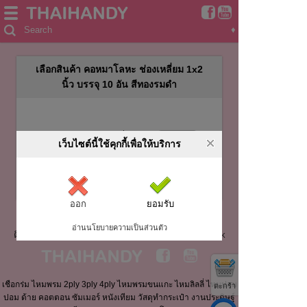
Search
♦
เลือกสินค้า คอหมาโลหะ ช่องเหลี่ยม 1x2
นิ้ว บรรจุ 10 อัน สีทองรมดำ
กรุณาระบุจำนวนสินค้าที่ต้องการ
เว็บไซต์นี้ใช้คุกกี้เพื่อให้บริการ
ออก
ยอมรับ
อ่านนโยบายความเป็นส่วนตัว
ติดตาม THAIHANDY บน Website และ Social Network
เชือกร่ม ไหมพรม 2ply 3ply 4ply ไหมพรมขนแกะ ไหมลิลลี่ ไหมปอม
ตะกร้า
ปอม ด้าย คอตตอน ซัมเมอร์ หนังเทียม วัสดุทำกระเป๋า งานประดิษฐ์