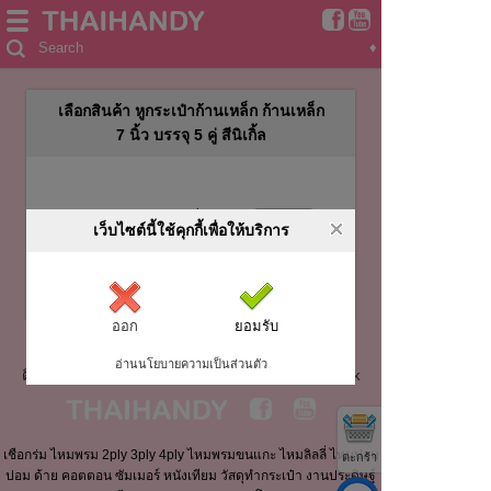
Search
♦
เลือกสินค้า หูกระเป๋าก้านเหล็ก ก้านเหล็ก
7 นิ้ว บรรจุ 5 คู่ สีนิเกิ้ล
กรุณาระบุจำนวนสินค้าที่ต้องการ
เว็บไซต์นี้ใช้คุกกี้เพื่อให้บริการ
ออก
ยอมรับ
อ่านนโยบายความเป็นส่วนตัว
ติดตาม THAIHANDY บน Website และ Social Network
เชือกร่ม ไหมพรม 2ply 3ply 4ply ไหมพรมขนแกะ ไหมลิลลี่ ไหมปอม
ตะกร้า
ปอม ด้าย คอตตอน ซัมเมอร์ หนังเทียม วัสดุทำกระเป๋า งานประดิษฐ์